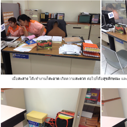
เมื่อ
สะสาง
โต๊ะทำงานก็
สะอาด
เกิดความ
สะดวก
ต่อไปก็คือ
สุขลักษณะ
แล