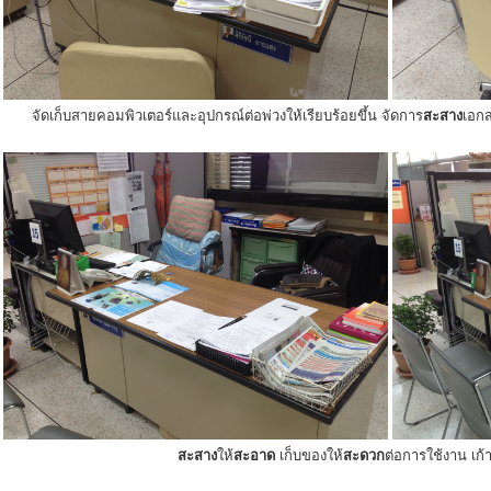
จัดเก็บสายคอมพิวเตอร์และอุปกรณ์ต่อพ่วงให้เรียบร้อยขึ้น จัดการ
สะสาง
เอกส
สะสาง
ให้
สะอาด
เก็บของให้
สะดวก
ต่อการใช้งาน เก้าอ