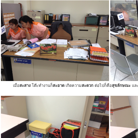
เมื่อ
สะสาง
โต๊ะทำงานก็
สะอาด
เกิดความ
สะดวก
ต่อไปก็คือ
สุขลักษณะ
แล