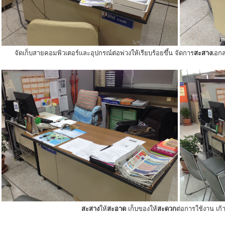
จัดเก็บสายคอมพิวเตอร์และอุปกรณ์ต่อพ่วงให้เรียบร้อยขึ้น จัดการ
สะสาง
เอกส
สะสาง
ให้
สะอาด
เก็บของให้
สะดวก
ต่อการใช้งาน เก้าอ