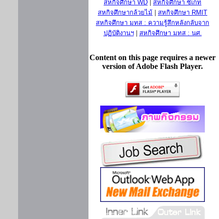
สหกิจศึกษา WD
|
สหกิจศึกษา ซีเกท
สหกิจศึกษากล้วยไม้
|
สหกิจศึกษา RMIT
สหกิจศึกษา มทส : ความรู้สึกหลังกลับจาก
ปฏิบัติงานฯ
|
สหกิจศึกษา มทส : นศ.
Content on this page requires a newer
version of Adobe Flash Player.