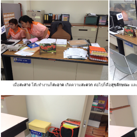
เมื่อ
สะสาง
โต๊ะทำงานก็
สะอาด
เกิดความ
สะดวก
ต่อไปก็คือ
สุขลักษณะ
แล