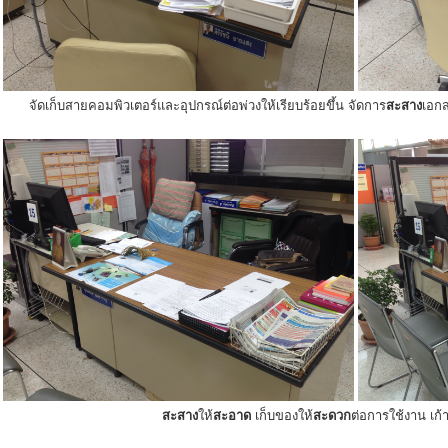
จัดเก็บสายคอมพิวเตอร์และอุปกรณ์ต่อพ่วงให้เรียบร้อยขึ้น จัดการ
สะสาง
เอกส
สะสาง
ให้
สะอาด
เก็บของให้
สะดวก
ต่อการใช้งาน เก้าอ