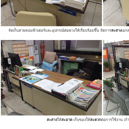
จัดเก็บสายคอมพิวเตอร์และอุปกรณ์ต่อพ่วงให้เรียบร้อยขึ้น จัดการ
สะสาง
เอกส
สะสาง
ให้
สะอาด
เก็บของให้
สะดวก
ต่อการใช้งาน เก้าอ