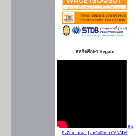
สหกิจศึกษา Segate
สห
กิจศึกษา มทส.
|
สหกิจศึกษา CANADA