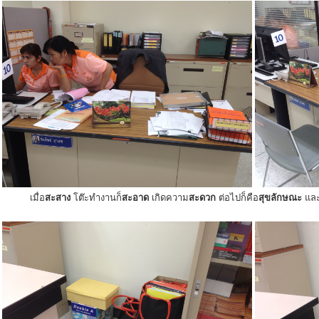
เมื่อ
สะสาง
โต๊ะทำงานก็
สะอาด
เกิดความ
สะดวก
ต่อไปก็คือ
สุขลักษณะ
แล