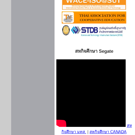
สหกิจศึกษา Segate
สห
กิจศึกษา มทส.
|
สหกิจศึกษา CANADA