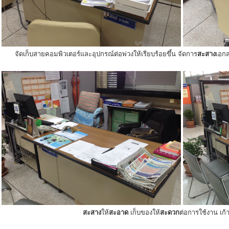
จัดเก็บสายคอมพิวเตอร์และอุปกรณ์ต่อพ่วงให้เรียบร้อยขึ้น จัดการ
สะสาง
เอกส
สะสาง
ให้
สะอาด
เก็บของให้
สะดวก
ต่อการใช้งาน เก้าอ