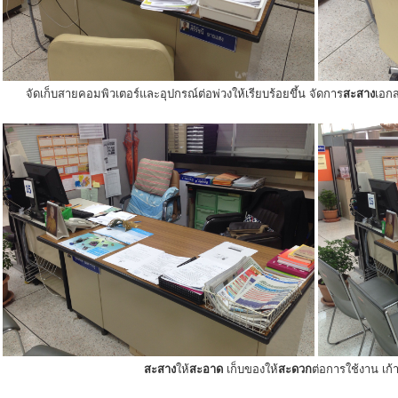
จัดเก็บสายคอมพิวเตอร์และอุปกรณ์ต่อพ่วงให้เรียบร้อยขึ้น จัดการ
สะสาง
เอกส
สะสาง
ให้
สะอาด
เก็บของให้
สะดวก
ต่อการใช้งาน เก้าอ