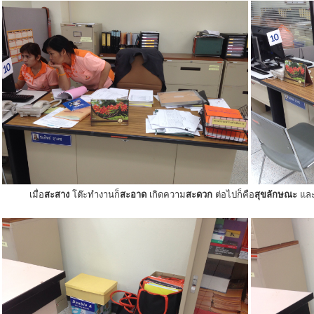
เมื่อ
สะสาง
โต๊ะทำงานก็
สะอาด
เกิดความ
สะดวก
ต่อไปก็คือ
สุขลักษณะ
แล