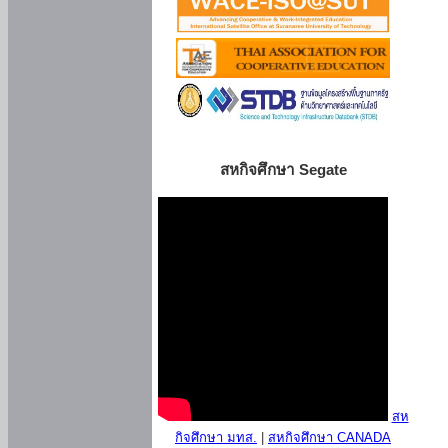
สหกิจศึกษา Segate
สห
กิจศึกษา มทส.
|
สหกิจศึกษา CANADA