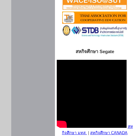
สหกิจศึกษา Segate
สห
กิจศึกษา มทส.
|
สหกิจศึกษา CANADA