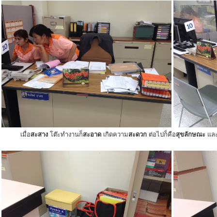
เมื่อ
สะสาง
โต๊ะทำงานก็
สะอาด
เกิดความ
สะดวก
ต่อไปก็คือ
สุขลักษณะ
แล