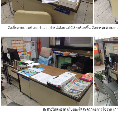
จัดเก็บสายคอมพิวเตอร์และอุปกรณ์ต่อพ่วงให้เรียบร้อยขึ้น จัดการ
สะสาง
เอกส
สะสาง
ให้
สะอาด
เก็บของให้
สะดวก
ต่อการใช้งาน เก้าอ