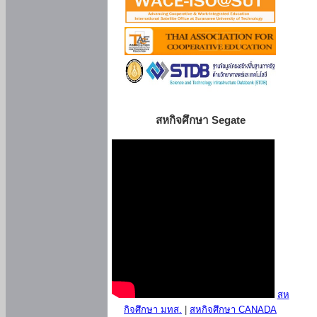
สหกิจศึกษา Segate
สห
กิจศึกษา มทส.
|
สหกิจศึกษา CANADA