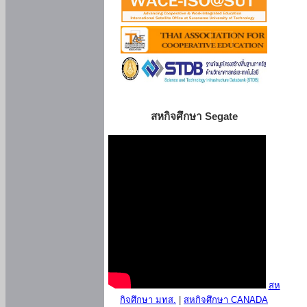
สหกิจศึกษา Segate
สห
กิจศึกษา มทส.
|
สหกิจศึกษา CANADA