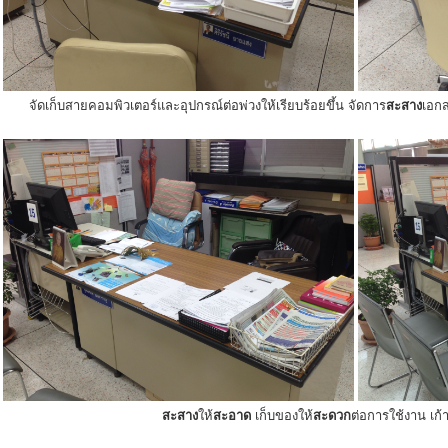
จัดเก็บสายคอมพิวเตอร์และอุปกรณ์ต่อพ่วงให้เรียบร้อยขึ้น จัดการ
สะสาง
เอกส
สะสาง
ให้
สะอาด
เก็บของให้
สะดวก
ต่อการใช้งาน เก้าอ