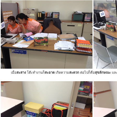
เมื่อ
สะสาง
โต๊ะทำงานก็
สะอาด
เกิดความ
สะดวก
ต่อไปก็คือ
สุขลักษณะ
แล