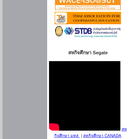
สหกิจศึกษา Segate
สห
กิจศึกษา มทส.
|
สหกิจศึกษา CANADA