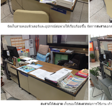
จัดเก็บสายคอมพิวเตอร์และอุปกรณ์ต่อพ่วงให้เรียบร้อยขึ้น จัดการ
สะสาง
เอกส
สะสาง
ให้
สะอาด
เก็บของให้
สะดวก
ต่อการใช้งาน เก้าอ