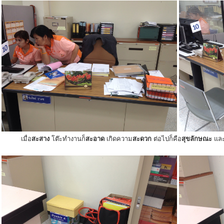
เมื่อ
สะสาง
โต๊ะทำงานก็
สะอาด
เกิดความ
สะดวก
ต่อไปก็คือ
สุขลักษณะ
แล