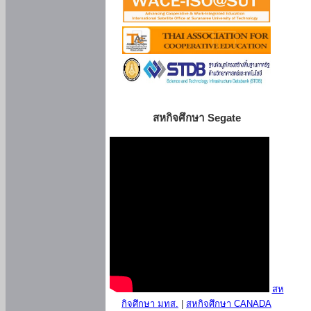
สหกิจศึกษา Segate
สห
กิจศึกษา มทส.
|
สหกิจศึกษา CANADA