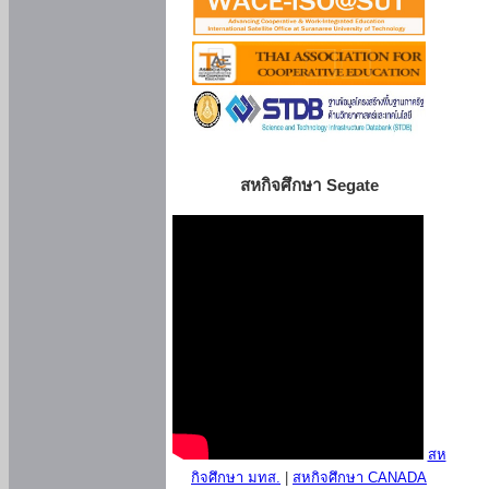
สหกิจศึกษา Segate
สห
กิจศึกษา มทส.
|
สหกิจศึกษา CANADA