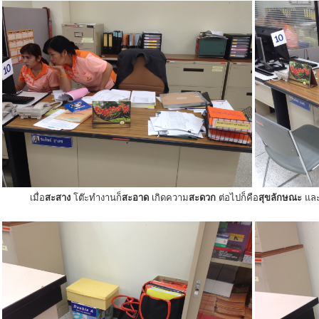
เมื่อ
สะสาง
โต๊ะทำงานก็
สะอาด
เกิดความ
สะดวก
ต่อไปก็คือ
สุขลักษณะ
แล